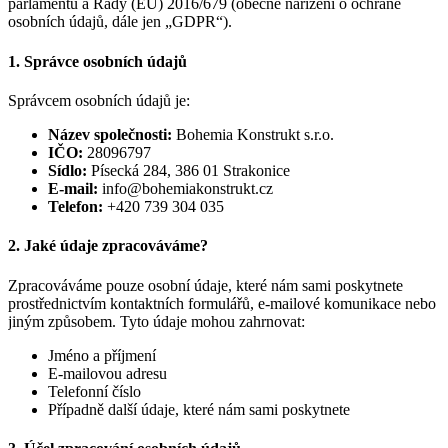
parlamentu a Rady (EU) 2016/679 (obecné nařízení o ochraně
osobních údajů, dále jen „GDPR“).
1. Správce osobních údajů
Správcem osobních údajů je:
Název společnosti:
Bohemia Konstrukt s.r.o.
IČO:
28096797
Sídlo:
Písecká 284, 386 01 Strakonice
E-mail:
info@bohemiakonstrukt.cz
Telefon:
+420 739 304 035
2. Jaké údaje zpracováváme?
Zpracováváme pouze osobní údaje, které nám sami poskytnete
prostřednictvím kontaktních formulářů, e-mailové komunikace nebo
jiným způsobem. Tyto údaje mohou zahrnovat:
Jméno a příjmení
E-mailovou adresu
Telefonní číslo
Případně další údaje, které nám sami poskytnete